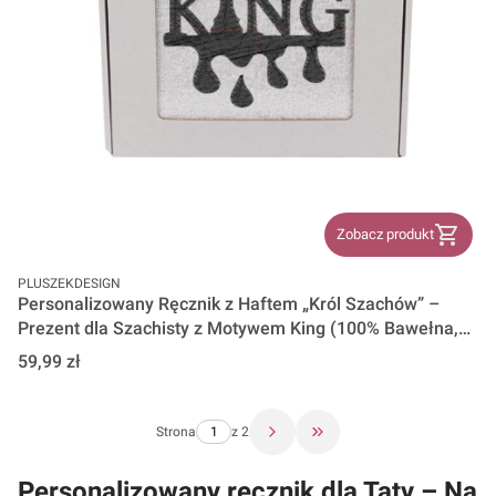
Zobacz produkt
PRODUCENT
PLUSZEKDESIGN
Personalizowany Ręcznik z Haftem „Król Szachów” –
Prezent dla Szachisty z Motywem King (100% Bawełna,
500g)
Cena
59,99 zł
Strona
z 2
Przejdź do ostatniej stron
Personalizowany ręcznik dla Taty – Na