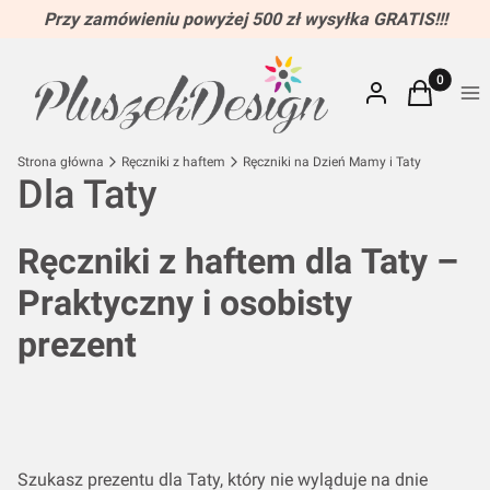
Przy zamówieniu powyżej 500 zł wysyłka GRATIS!!!
Produkty w
Zaloguj się
Koszyk
Me
Strona główna
Ręczniki z haftem
Ręczniki na Dzień Mamy i Taty
Dla Taty
Ręczniki z haftem dla Taty –
Praktyczny i osobisty
prezent
Szukasz prezentu dla Taty, który nie wyląduje na dnie