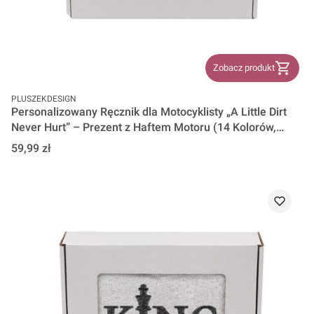
Zobacz produkt
PRODUCENT
PLUSZEKDESIGN
Personalizowany Ręcznik dla Motocyklisty „A Little Dirt
Never Hurt” – Prezent z Haftem Motoru (14 Kolorów,
100% Bawełna, 500g)
Cena
59,99 zł