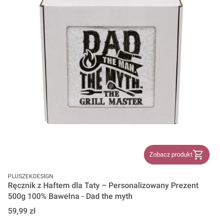
Zobacz produkt
PRODUCENT
PLUSZEKDESIGN
Ręcznik z Haftem dla Taty – Personalizowany Prezent
500g 100% Bawełna - Dad the myth
Cena
59,99 zł