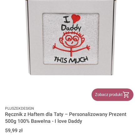
Zobacz produkt
PRODUCENT
PLUSZEKDESIGN
Ręcznik z Haftem dla Taty – Personalizowany Prezent
500g 100% Bawełna - I love Daddy
Cena
59,99 zł