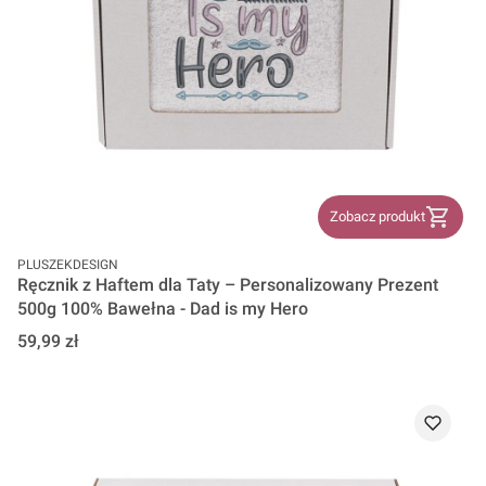
Zobacz produkt
PRODUCENT
PLUSZEKDESIGN
Ręcznik z Haftem dla Taty – Personalizowany Prezent
500g 100% Bawełna - Dad is my Hero
Cena
59,99 zł