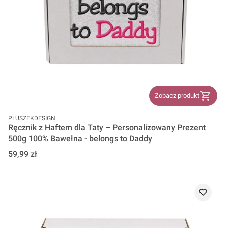
Zobacz produkt
PRODUCENT
PLUSZEKDESIGN
Ręcznik z Haftem dla Taty – Personalizowany Prezent
500g 100% Bawełna - belongs to Daddy
Cena
59,99 zł