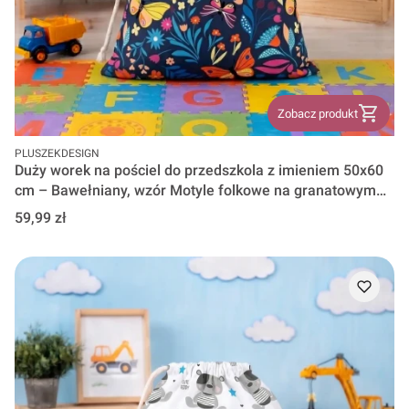
Zobacz produkt
PRODUCENT
PLUSZEKDESIGN
Duży worek na pościel do przedszkola z imieniem 50x60
cm – Bawełniany, wzór Motyle folkowe na granatowym
tle wz 1744
Cena
59,99 zł