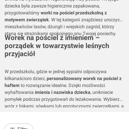
dziecka była zawsze higienicznie zapakowana,
przygotowaliśmy
worki na pościel przedszkolną z
motywem zwierzątek
. W tej kategorii znajdziesz uroczych
mieszkańców lasów, dżungli i wiejskich zagród, którzy
staną się strażnikami spokojnego snu Twojej pociechy.
Worek na pościel z imieniem –
porządek w towarzystwie leśnych
przyjaciół
W przedszkolu, gdzie w jednej sypialni odpoczywa
kilkanaścioro dzieci,
personalizowany worek na pościel z
haftem
to rozwiązanie idealne. Dzięki możliwości
wyhaftowania
imienia i nazwiska dziecka
, unikniecie
pomyłek podczas przygotowań do leżakowania. Wybierz
wzór z liskami, sówkami lub egzotycznymi zwierzątkami, a
my zadbamy o to, by personalizacja była trwała, ułatwiając
dziecku rozpoznanie swojego zestawu.