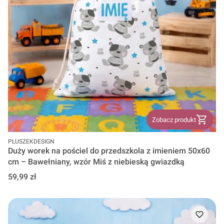
Zobacz produkt
PRODUCENT
PLUSZEKDESIGN
Duży worek na pościel do przedszkola z imieniem 50x60
cm – Bawełniany, wzór Miś z niebieską gwiazdką
Cena
59,99 zł