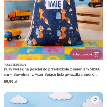
Zobacz produkt
PRODUCENT
PLUSZEKDESIGN
Duży worek na pościel do przedszkola z imieniem 50x60
cm – Bawełniany, wzór Śpiące liski gwiazdki chmurki
lisek wz 1342
Cena
59,99 zł