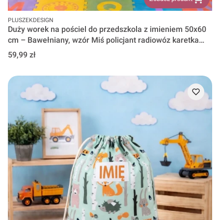
PRODUCENT
PLUSZEKDESIGN
Duży worek na pościel do przedszkola z imieniem 50x60
cm – Bawełniany, wzór Miś policjant radiowóz karetka
straż pożarna wz 1586
Cena
59,99 zł