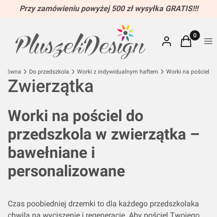
Przy zamówieniu powyżej 500 zł wysyłka GRATIS!!!
Produkty w
Zaloguj się
Koszyk
Me
a główna
Do przedszkola
Worki z indywidualnym haftem
Worki na pościel
Zwierzątka
Worki na pościel do
przedszkola w zwierzątka –
bawełniane i
personalizowane
Czas poobiedniej drzemki to dla każdego przedszkolaka
chwila na wyciszenie i regenerację. Aby pościel Twojego