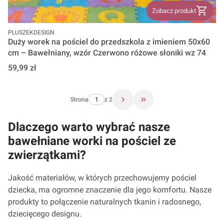
Zobacz produkt
PRODUCENT
PLUSZEKDESIGN
Duży worek na pościel do przedszkola z imieniem 50x60
cm – Bawełniany, wzór Czerwono różowe słoniki wz 74
Cena
59,99 zł
Strona
z 2
Przejdź do ostatniej stron
Dlaczego warto wybrać nasze
bawełniane worki na pościel ze
zwierzątkami?
Jakość materiałów, w których przechowujemy pościel
dziecka, ma ogromne znaczenie dla jego komfortu. Nasze
produkty to połączenie naturalnych tkanin i radosnego,
dziecięcego designu.