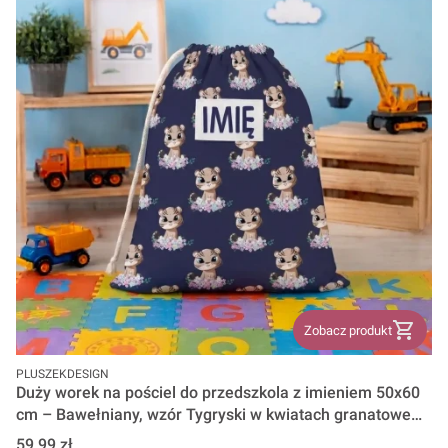
Zobacz produkt
PRODUCENT
PLUSZEKDESIGN
Duży worek na pościel do przedszkola z imieniem 50x60
cm – Bawełniany, wzór Tygryski w kwiatach granatowe
tło wz 1570
Cena
59,99 zł