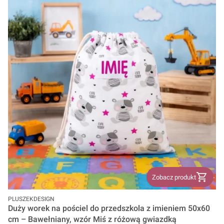
Zobacz produkt
PRODUCENT
PLUSZEKDESIGN
Duży worek na pościel do przedszkola z imieniem 50x60
cm – Bawełniany, wzór Miś z różową gwiazdką