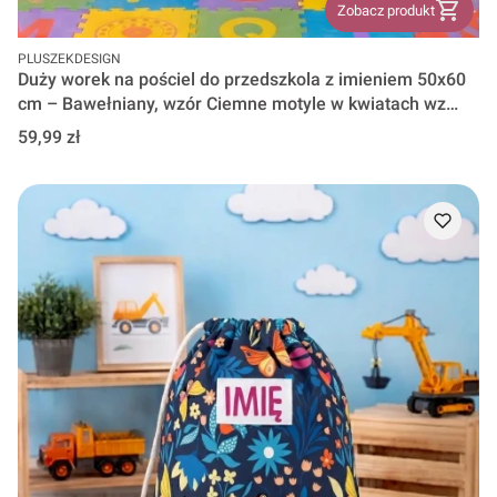
Zobacz produkt
PRODUCENT
PLUSZEKDESIGN
Duży worek na pościel do przedszkola z imieniem 50x60
cm – Bawełniany, wzór Ciemne motyle w kwiatach wz
1573
Cena
59,99 zł