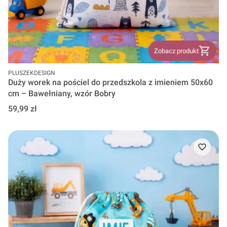
Zobacz produkt
PRODUCENT
PLUSZEKDESIGN
Duży worek na pościel do przedszkola z imieniem 50x60
cm – Bawełniany, wzór Bobry
Cena
59,99 zł