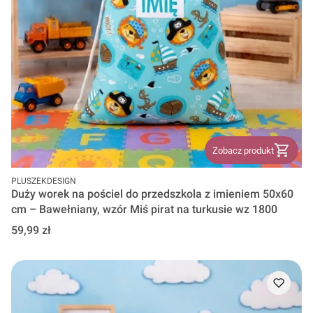
Zobacz produkt
PRODUCENT
PLUSZEKDESIGN
Duży worek na pościel do przedszkola z imieniem 50x60
cm – Bawełniany, wzór Miś pirat na turkusie wz 1800
Cena
59,99 zł