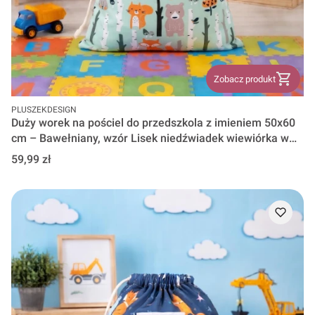
Zobacz produkt
PRODUCENT
PLUSZEKDESIGN
Duży worek na pościel do przedszkola z imieniem 50x60
cm – Bawełniany, wzór Lisek niedźwiadek wiewiórka w
lesie wz 251
Cena
59,99 zł