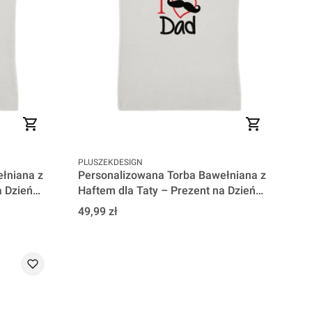
PRODUCENT
PLUSZEKDESIGN
łniana z
Personalizowana Torba Bawełniana z
a Dzień
Haftem dla Taty – Prezent na Dzień
Ojca - Dad
Cena
49,99 zł