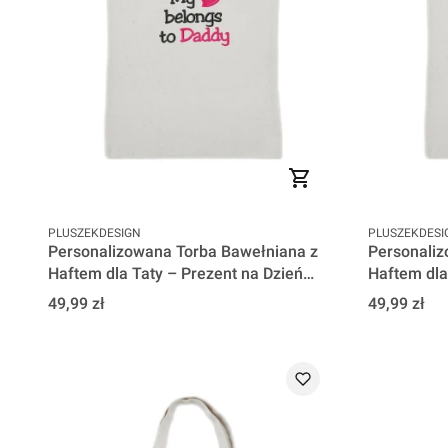
PRODUCENT
PRODUCENT
PLUSZEKDESIGN
PLUSZEKDESI
Personalizowana Torba Bawełniana z
Personaliz
Haftem dla Taty – Prezent na Dzień
Haftem dla
Ojca - My heart belongs to Daddy
Ojca - I lo
Cena
Cena
49,99 zł
49,99 zł