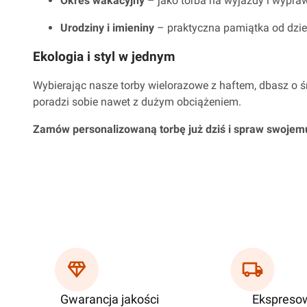
Okres wakacyjny
– jako torba na wyjazdy i wypra
Urodziny i imieniny
– praktyczna pamiątka od dzie
Ekologia i styl w jednym
Wybierając nasze torby wielorazowe z haftem, dbasz o ś
poradzi sobie nawet z dużym obciążeniem.
Zamów personalizowaną torbę już dziś i spraw swojemu t
Gwarancja jakości
Ekspreso