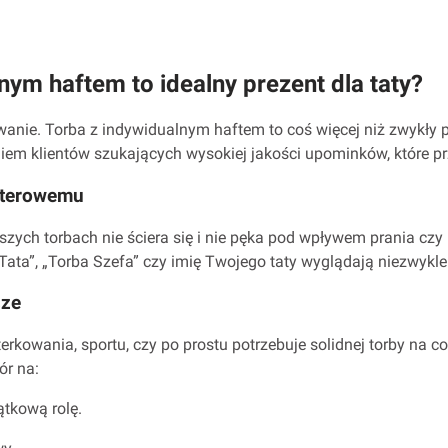
nym haftem to idealny prezent dla taty?
wanie. Torba z indywidualnym haftem to coś więcej niż zwykły 
iem klientów szukających wysokiej jakości upominków, które pr
puterowemu
szych torbach nie ściera się i nie pęka pod wpływem prania c
Tata”, „Torba Szefa” czy imię Twojego taty wyglądają niezwykle 
sze
sterkowania, sportu, czy po prostu potrzebuje solidnej torby n
ór na:
ątkową rolę.