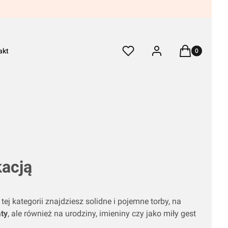
Produkty w k
Ulubione
Zaloguj się
Koszyk
akt
kacją
 tej kategorii znajdziesz solidne i pojemne torby, na
ty
, ale również na urodziny, imieniny czy jako miły gest