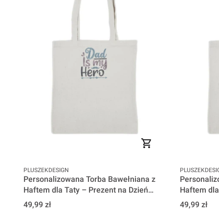
PRODUCENT
PRODUCENT
PLUSZEKDESIGN
PLUSZEKDESI
Personalizowana Torba Bawełniana z
Personaliz
Haftem dla Taty – Prezent na Dzień
Haftem dla
Ojca - Dad is my Hero
Ojca - D
Cena
Cena
49,99 zł
49,99 zł