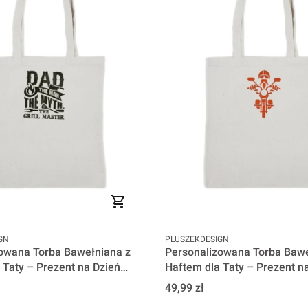
PRODUCENT
GN
PLUSZEKDESIGN
owana Torba Bawełniana z
Personalizowana Torba Bawe
 Taty – Prezent na Dzień
Haftem dla Taty – Prezent n
ad the myth
Ojca - Tata na motorze
Cena
49,99 zł