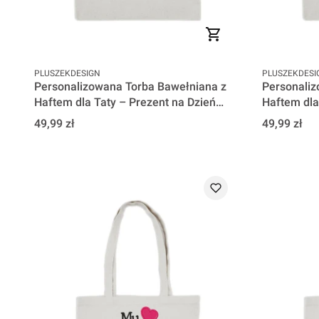
PRODUCENT
PRODUCENT
PLUSZEKDESIGN
PLUSZEKDESI
Personalizowana Torba Bawełniana z
Personaliz
Haftem dla Taty – Prezent na Dzień
Haftem dla
Ojca - Super Tata
Ojca - Dad
Cena
Cena
49,99 zł
49,99 zł