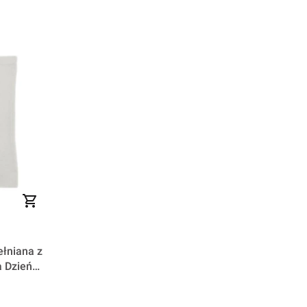
łniana z
a Dzień