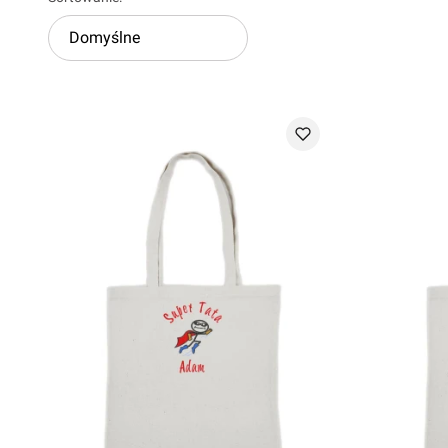
Lista produktów
Domyślne