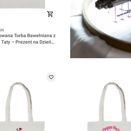
GN
owana Torba Bawełniana z
 Taty – Prezent na Dzień
 the legend