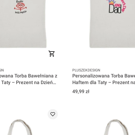
PRODUCENT
GN
PLUSZEKDESIGN
owana Torba Bawełniana z
Personalizowana Torba Bawe
 Taty – Prezent na Dzień
Haftem dla Taty – Prezent n
ve Daddy
Ojca - King Dad
Cena
49,99 zł