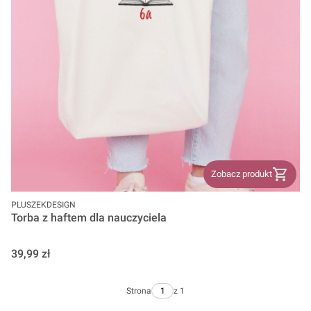
Zobacz produkt
PRODUCENT
PLUSZEKDESIGN
Torba z haftem dla nauczyciela
Cena
39,99 zł
Strona
z 1