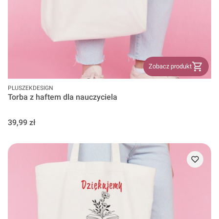
Zobacz produkt
PRODUCENT
PLUSZEKDESIGN
Torba z haftem dla nauczyciela
Cena
39,99 zł