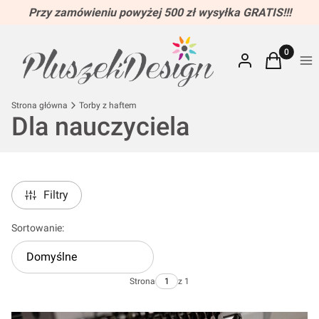
Przy zamówieniu powyżej 500 zł wysyłka GRATIS!!!
Produkty w
Zaloguj się
Koszyk
Me
Strona główna
Torby z haftem
Dla nauczyciela
Filtry
Lista produktów
Sortowanie:
Domyślne
Strona
z 1