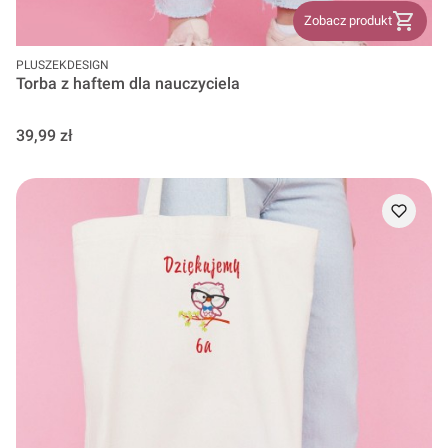
Zobacz produkt
PRODUCENT
PLUSZEKDESIGN
Torba z haftem dla nauczyciela
Cena
39,99 zł