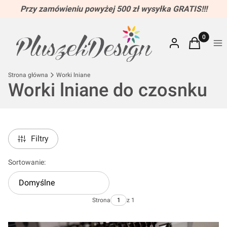
Przy zamówieniu powyżej 500 zł wysyłka GRATIS!!!
Produkty w
Zaloguj się
Koszyk
Me
Strona główna
Worki lniane
Worki lniane do czosnku
Filtry
Lista produktów
Sortowanie:
Domyślne
Strona
z 1