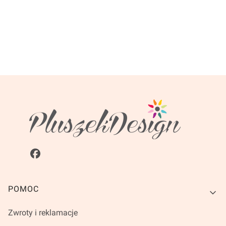
Linki w stopce
POMOC
Zwroty i reklamacje