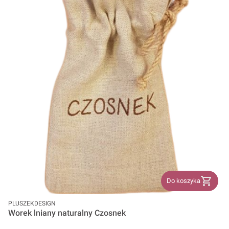
Do koszyka
PRODUCENT
PLUSZEKDESIGN
Worek lniany naturalny Czosnek