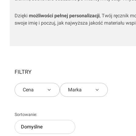
Dzięki
możliwości pełnej personalizacji
,
Twój ręcznik mo
swoje imię i poczuj,
jak najwyższa jakość materiału wsp
FILTRY
Cena
Marka
Koniec filtrów
Lista produktów
Sortowanie:
Domyślne