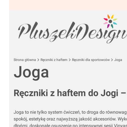
Strona główna
Ręczniki z haftem
Ręczniki dla sportowców
Joga
Joga
Ręczniki z haftem do Jogi 
Joga to nie tylko system ćwiczeń,
to droga do równowagi
spokój,
estetykę oraz najwyższą jakość akcesoriów.
Wyk
dłońmi,
doskonałe osuszenie po intensywnej sesji Vinyas