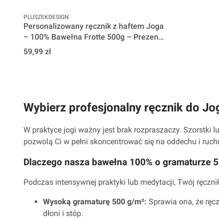
PRODUCENT
PLUSZEKDESIGN
Personalizowany ręcznik z haftem Joga
– 100% Bawełna Frotte 500g – Prezent
w pudełku
Cena
59,99 zł
Wybierz profesjonalny ręcznik do Jo
W praktyce jogi ważny jest brak rozpraszaczy. Szorstki
pozwolą Ci w pełni skoncentrować się na oddechu i ruch
Dlaczego nasza bawełna 100% o gramaturze 50
Podczas intensywnej praktyki lub medytacji, Twój ręcznik
Wysoką gramaturę 500 g/m²:
Sprawia ona, że ręcz
dłoni i stóp.