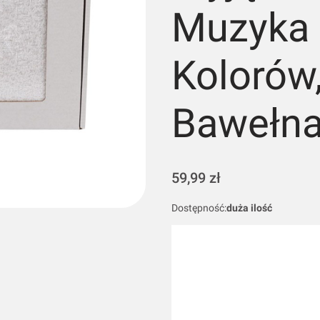
Muzyka i
Kolorów
Bawełna
Cena
59,99 zł
Dostępność:
duża ilość
Wybierz wariant produktu:
Poszczególne warianty mogą różn
*
Rozmiar ręcznika