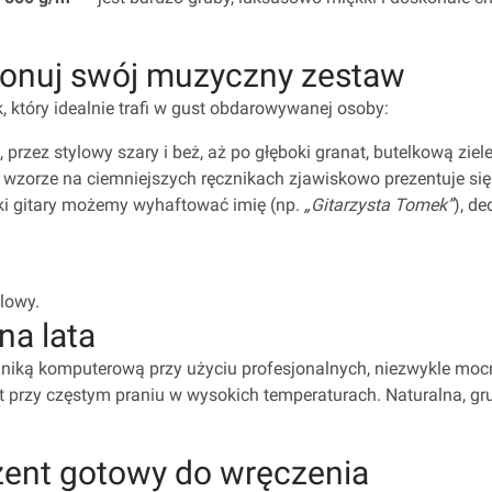
ponuj swój muzyczny zestaw
 który idealnie trafi w gust obdarowywanej osoby:
, przez stylowy szary i beż, aż po głęboki granat, butelkową zie
 wzorze na ciemniejszych ręcznikach zjawiskowo prezentuje się b
ki gitary możemy wyhaftować imię (np.
„Gitarzysta Tomek”
), d
lowy.
na lata
ką komputerową przy użyciu profesjonalnych, niezwykle mocnyc
awet przy częstym praniu w wysokich temperaturach. Naturalna,
zent gotowy do wręczenia