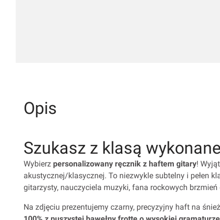
Opis
Szukasz z klasą wykonane
Wybierz
personalizowany ręcznik z haftem gitary
! Wyją
akustycznej/klasycznej. To niezwykle subtelny i pełen kl
gitarzysty, nauczyciela muzyki, fana rockowych brzmień
Na zdjęciu prezentujemy czarny, precyzyjny haft na śnie
100% z puszystej bawełny frotte o wysokiej gramaturz