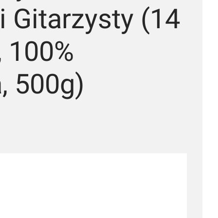
 Gitarzysty (14
, 100%
, 500g)
ić się ceną