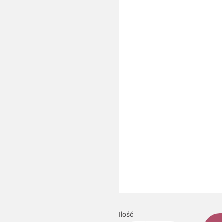
Wybierz
*
Kolor ręcznika
Wybierz
*
Kolor haftu
Imię, jakie ma zostać wyhaftowa
*
Opakowanie
Wybierz
Ilość