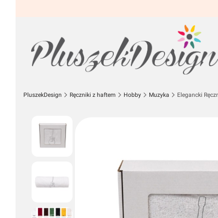
PluszekDesign
Ręczniki z haftem
Hobby
Muzyka
Elegancki Ręczn