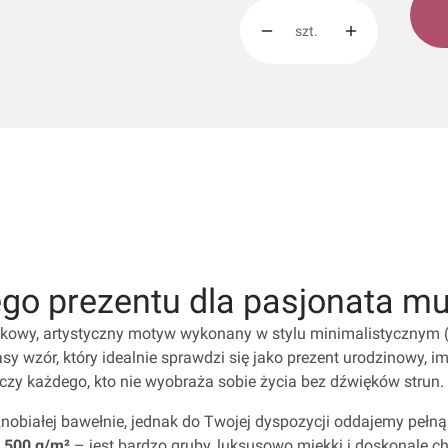
szt.
go prezentu dla pasjonata mu
tkowy, artystyczny motyw wykonany w stylu minimalistycznym (
asy wzór, który idealnie sprawdzi się jako prezent urodzinowy, i
 czy każdego, kto nie wyobraża sobie życia bez dźwięków strun.
żnobiałej bawełnie, jednak do Twojej dyspozycji oddajemy pełną
e 500 g/m²
– jest bardzo gruby, luksusowo miękki i doskonale 