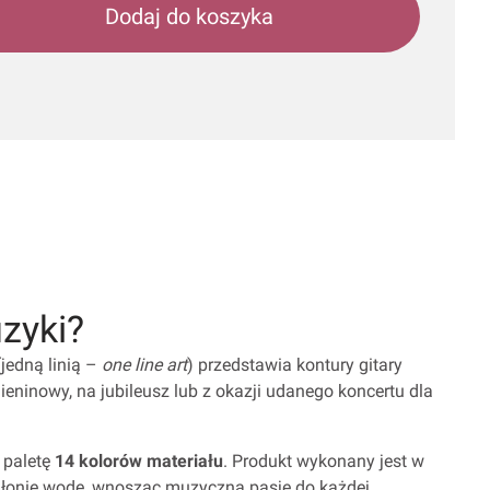
Dodaj do koszyka
zyki?
jedną linią –
one line art
) przedstawia kontury gitary
mieninowy, na jubileusz lub z okazji udanego koncertu dla
 paletę
14 kolorów materiału
. Produkt wykonany jest w
chłonie wodę, wnosząc muzyczną pasję do każdej