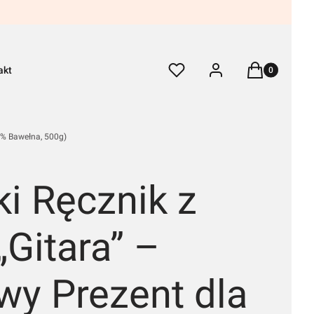
Produkty w k
Ulubione
Zaloguj się
Koszyk
akt
0% Bawełna, 500g)
i Ręcznik z
Gitara” –
wy Prezent dla