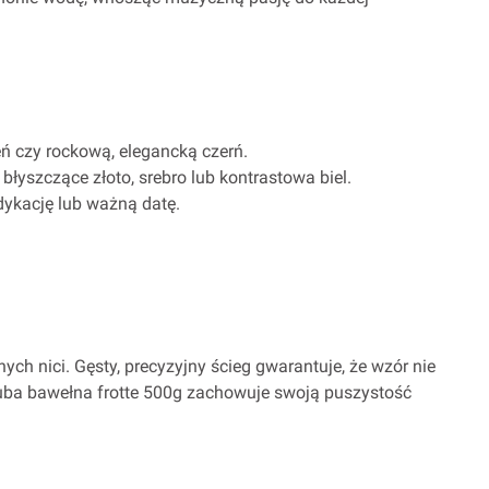
leń czy rockową, elegancką czerń.
łyszczące złoto, srebro lub kontrastowa biel.
edykację lub ważną datę.
h nici. Gęsty, precyzyjny ścieg gwarantuje, że wzór nie
 gruba bawełna frotte 500g zachowuje swoją puszystość