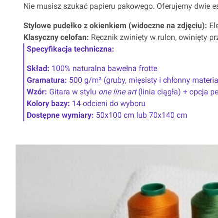
Nie musisz szukać papieru pakowego. Oferujemy dwie es
Stylowe pudełko z okienkiem (widoczne na zdjęciu):
Ele
Klasyczny celofan:
Ręcznik zwinięty w rulon, owinięty p
Specyfikacja techniczna:
Skład:
100% naturalna bawełna frotte
Gramatura:
500 g/m² (gruby, mięsisty i chłonny materi
Wzór:
Gitara w stylu
one line art
(linia ciągła) + opcja p
Kolory bazy:
14 odcieni do wyboru
Dostępne wymiary:
50x100 cm lub 70x140 cm