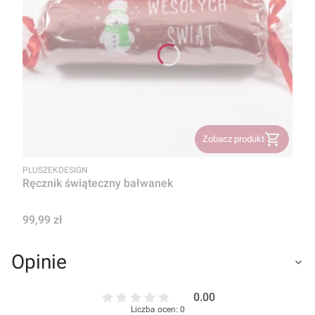
Zobacz produkt
PRODUCENT
PLUSZEKDESIGN
Ręcznik świąteczny bałwanek
Cena
99,99 zł
Opinie
0.00
Liczba ocen: 0