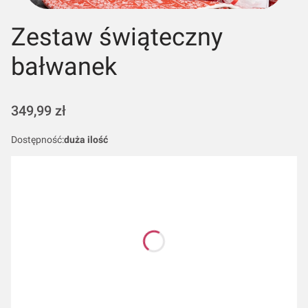
Zestaw świąteczny
bałwanek
Cena
349,99 zł
Dostępność:
duża ilość
Wybierz wariant produktu:
Poszczególne warianty mogą różnić się ceną
*
Kolor ręczników i poduszki
Wybierz
*
Rozmiar poduszki