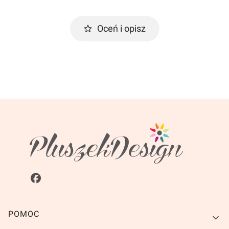
Oceń i opisz
Linki w stopce
POMOC